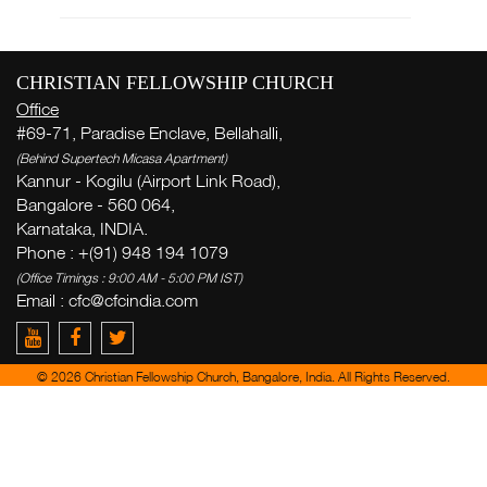
CHRISTIAN FELLOWSHIP CHURCH
Office
#69-71, Paradise Enclave, Bellahalli,
(Behind Supertech Micasa Apartment)
Kannur - Kogilu (Airport Link Road),
Bangalore - 560 064,
Karnataka, INDIA.
Phone : +(91) 948 194 1079
(Office Timings : 9:00 AM - 5:00 PM IST)
Email :
cfc@cfcindia.com
© 2026 Christian Fellowship Church, Bangalore, India. All Rights Reserved.