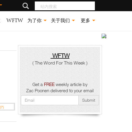
站内搜索
道
WFTW
为了你
关于我们
更多
致
死
WFTW
( The Word For This Week )
的
行
Get a
FREE
weekly article by
为
Zac Poonen delivered to your email
与
Submit
(7)
有
永