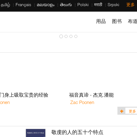
தமிழ்
Français
മലയാളം
తెలుగు
Polski
मराठी
Srpski
更多
用品
图书
布
门身上吸取宝贵的经验
福音真谛 - 杰克.潘能
onen
Zac Poonen
更多
敬虔的人的五十个特点