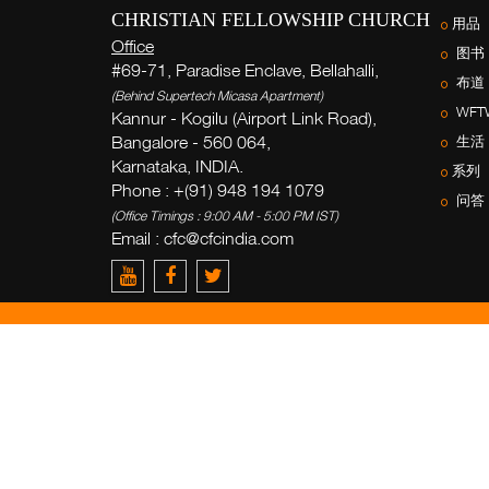
CHRISTIAN FELLOWSHIP CHURCH
用品
Office
图书
#69-71, Paradise Enclave, Bellahalli,
布道
(Behind Supertech Micasa Apartment)
WFT
Kannur - Kogilu (Airport Link Road),
Bangalore - 560 064,
生活
Karnataka, INDIA.
系列
Phone : +(91) 948 194 1079
问答
(Office Timings : 9:00 AM - 5:00 PM IST)
Email :
cfc@cfcindia.com