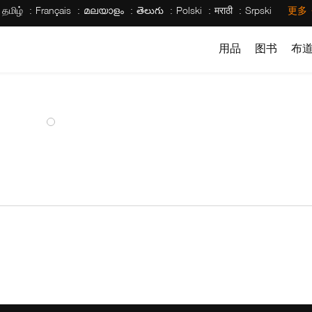
தமிழ்
Français
മലയാളം
తెలుగు
Polski
मराठी
Srpski
更多
用品
图书
布