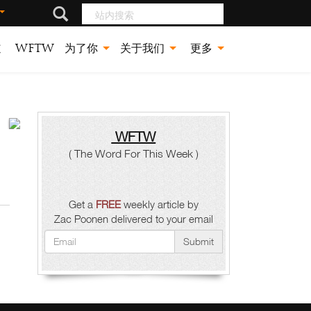
站内搜索
道
WFTW
为了你
关于我们
更多
WFTW
耶
( The Word For This Week )
稣
珍
Get a
FREE
weekly article by
Zac Poonen delivered to your email
视
Submit
与
天
父