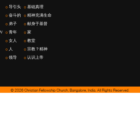
导引头
基础真理
奋斗的
精神充满生命
弟子
献身于基督
W
青年
家
女人
教堂
人
宗教？精神
领导
认识上帝
© 2026 Christian Fellowship Church, Bangalore, India. All Rights Reserved.