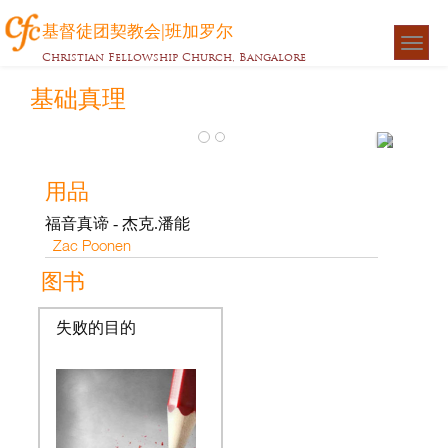
基督徒团契教会|班加罗尔
Togg
Christian Fellowship Church, Bangalore
navigat
基础真理
福
音
用品
真
福音真谛 - 杰克.潘能
谛
Zac Poonen
-
图书
杰
克.
失败的目的
潘
能
Zac
Poonen