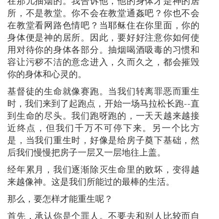
在那儿抽烟的。我告诉他，他的身体才是神的居
所，不是教堂。你不会在教堂通姦吧？你也不会
在教堂看网路色情吧？当耶稣住在你里面，你的
身体便是神的居所。因此，要好好注意你如何使
用对待你的身体各部分。抽烟喝酒吸毒的习惯和
容让污秽不洁的意念进入，久而久之，都会摧毁
你的身体和心灵的。
基督徒的生命就像赛跑。当我们转离罪恶而重生
时，我们来到了起跑点，开始一场马拉松长跑--直
到生命的尽头。我们跑呀跑的，一天天越来越接
近终点，但我们千万不可停下来。另一个比方
是，当我们重生时，好像是给房子奠下基础，然
后我们慢慢把房子一层又一层地往上盖。
经年累月，我们逐渐除灭生命里的败坏，变得越
来越像神。这是我们所能过的最棒的生活。
那么，要怎样才能重生呢？
首先，承认你是个罪人。不要去和别人比较而自