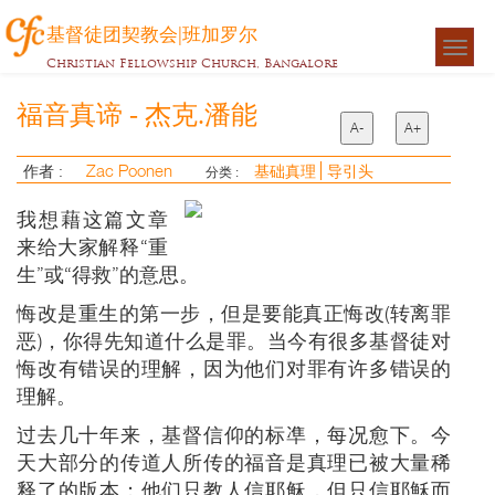
基督徒团契教会|班加罗尔
Togg
Christian Fellowship Church, Bangalore
navigat
福音真谛 - 杰克.潘能
A-
A+
Zac Poonen
作者 :
基础真理
导引头
分类 :
我想藉这篇文章
来给大家解释“重
生”或“得救”的意思。
悔改是重生的第一步，但是要能真正悔改(转离罪
恶)，你得先知道什么是罪。当今有很多基督徒对
悔改有错误的理解，因为他们对罪有许多错误的
理解。
过去几十年来，基督信仰的标凖，每况愈下。今
天大部分的传道人所传的福音是真理已被大量稀
释了的版本；他们只教人信耶稣，但只信耶穌而