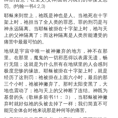
罚。(约翰一书4:2,3)
耶稣来到世上，祂既是神也是人。当祂死在十字
架上时，祂担当了全人类的罪恶。罪的刑罚是与
神永远隔离。当耶稣被掛在十字架上时，祂与天
上的父神隔离了；而这种隔离是人类所能遭受的
痛苦中最最可怕的。
地狱是宇宙中唯一被神撇弃的地方，神不在那
里。在那里，魔鬼的一切邪恶得以表露无遗，畅
行无阻；这就是为什么所有在地狱里的人会感到
极度悲惨的缘故。耶稣被掛在十字架上时，就是
经历了这刑罚：祂被掛在上面六小时，最后的那
三个小时，祂被神撇弃了。那时太阳变黑了，大
地也震动了；祂与天上的父神断了连结。神既为
基督的头（歌林多前书11： 3），当耶稣被神撇
弃时就好似祂的头被去掉了一样；我们简直不可
能完全体会对祂来说那是种何等的痛苦。