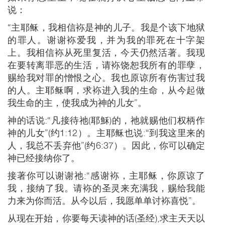
说：
“主耶稣，我相信袮是神的儿子。我是个该下地狱
的罪人。谢谢袮爱我，并为我的罪死在十字架
上。我相信袮从死里复活，今天仍然活著。我现
在要转离罪恶的生活，请袮饶恕我所有的罪孽，
赐给我对罪的憎恨之心。我也原谅所有伤害过我
的人。主耶稣啊，求袮进入我的生命，从今起做
我生命的主，使我成为神的儿女”。
神的话说:“凡接待祂(耶穌)的，祂就赐他们权柄作
神的儿女”(约1:12）。主耶稣也说:“到我这里来的
人，我总不丢弃他”(约6:37）。因此，你可以确定
神已经接纳你了。
接著你可以谢谢祂:“感谢袮，主耶稣，你原谅了
我，接纳了我。请袮的圣灵来充满我，赐给我能
力来为你而活。从今以后，我愿单单讨袮喜悦”。
从现在开始，你要每天读神的话(圣经),求主天天以