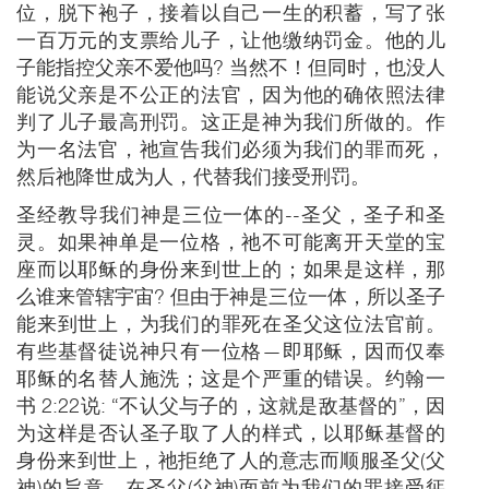
位，脱下袍子，接着以自己一生的积蓄，写了张
一百万元的支票给儿子，让他缴纳罚金。他的儿
子能指控父亲不爱他吗? 当然不！但同时，也没人
能说父亲是不公正的法官，因为他的确依照法律
判了儿子最高刑罚。这正是神为我们所做的。作
为一名法官，祂宣告我们必须为我们的罪而死，
然后祂降世成为人，代替我们接受刑罚。
圣经教导我们神是三位一体的--圣父，圣子和圣
灵。如果神单是一位格，祂不可能离开天堂的宝
座而以耶稣的身份来到世上的；如果是这样，那
么谁来管辖宇宙? 但由于神是三位一体，所以圣子
能来到世上，为我们的罪死在圣父这位法官前。
有些基督徒说神只有一位格—即耶稣，因而仅奉
耶稣的名替人施洗；这是个严重的错误。约翰一
书 2:22说: “不认父与子的，这就是敌基督的”，因
为这样是否认圣子取了人的样式，以耶稣基督的
身份来到世上，祂拒绝了人的意志而顺服圣父(父
神)的旨意，在圣父(父神)面前为我们的罪接受惩