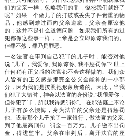
们的父亲一样，忽略我们的罪，饶恕我们就好了
呢?”如果一个做儿子的打破或丢失了件贵重的物
品，他感到难过而向父亲道歉，父亲会原谅他
的；这并不是什么道德问题。如果我们所有的过
犯都像这些事一样，上帝是会立即原谅我们的。
但罪不然，罪乃是罪恶。
一名法官在审判自己犯罪的儿子时，能否对他
说,“儿子，我爱你, 我原谅你, 我不惩罚你”? 世上
任何稍有正义感的法官都不会这样做的。我们众
人皆有的正义感是那完全公义全能神的一小部
分，因为我们是按照祂形象所造的。因此，当我
们犯了大错时，神会以法官的身份说,“我很爱你，
但你犯了罪，所以我得惩罚你”。 在那法庭上不论
儿子有多么懊悔，身为法官的父亲还是得惩罚
他。设若那个儿子抢了一家银行，做法官的父亲,
判了他最高刑罚--罚金一百万元。儿子缴不出罚
金，得进监牢。父亲在审判后，离开法官的座