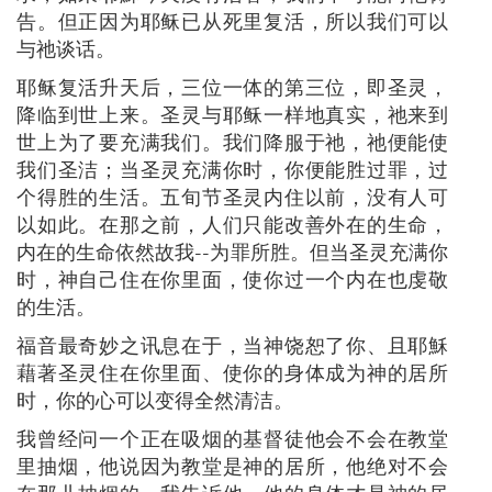
告。但正因为耶稣已从死里复活，所以我们可以
与祂谈话。
耶稣复活升天后，三位一体的第三位，即圣灵，
降临到世上来。圣灵与耶稣一样地真实，祂来到
世上为了要充满我们。我们降服于祂，祂便能使
我们圣洁；当圣灵充满你时，你便能胜过罪，过
个得胜的生活。五旬节圣灵内住以前，没有人可
以如此。在那之前，人们只能改善外在的生命，
内在的生命依然故我--为罪所胜。但当圣灵充满你
时，神自己住在你里面，使你过一个内在也虔敬
的生活。
福音最奇妙之讯息在于，当神饶恕了你、且耶穌
藉著圣灵住在你里面、使你的身体成为神的居所
时，你的心可以变得全然清洁。
我曾经问一个正在吸烟的基督徒他会不会在教堂
里抽烟，他说因为教堂是神的居所，他绝对不会