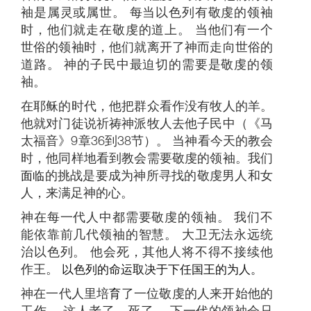
袖是属灵或属世。 每当以色列有敬虔的领袖
时，他们就走在敬虔的道上。 当他们有一个
世俗的领袖时，他们就离开了神而走向世俗的
道路。 神的子民中最迫切的需要是敬虔的领
袖。
在耶稣的时代，他把群众看作没有牧人的羊。
他就对门徒说祈祷神派牧人去他子民中（《马
太福音》9章36到38节）。 当神看今天的教会
时，他同样地看到教会需要敬虔的领袖。我们
面临
的挑战是要成为神所寻找的敬虔男人和女
人，来满足神的心。
神在每一代人中都需要敬虔的领袖。 我们不
能依靠前几代领袖的智慧。 大卫无法永远统
治以色列。 他会死，其他人将不得不接续他
作王。
以色列的命运取决于下任国王的为人。
神在一代人里培
育
了一位敬虔的人来开始他的
工作。 这人老了、死了。 下一代的领袖会只