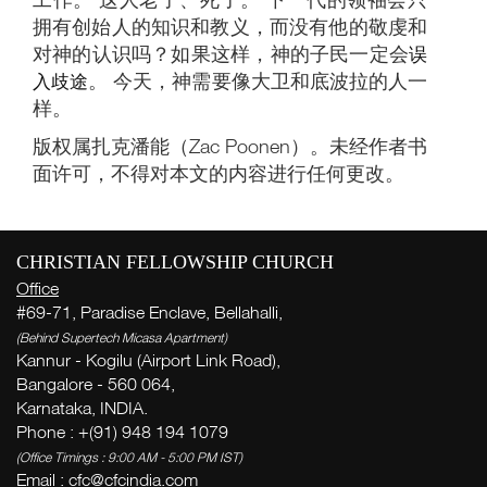
拥有创始人的知识和教义，而没有他的敬虔和
对神的认识吗？如果这样，神的子民一定会
误
入歧途
。 今天，神需要像大卫和底波拉的人一
样。
版权属扎克潘能（Zac Poonen）。未经作者书
面许可，不得对本文的内容进行任何更改。
CHRISTIAN FELLOWSHIP CHURCH
W
Office
( Th
#69-71, Paradise Enclave, Bellahalli,
Thi
(Behind Supertech Micasa Apartment)
Kannur - Kogilu (Airport Link Road),
Bangalore - 560 064,
Ge
Karnataka, INDIA.
week
Phone : +(91) 948 194 1079
(Office Timings : 9:00 AM - 5:00 PM IST)
Zac
Email :
cfc@cfcindia.com