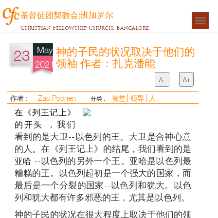
基督徒团契教会|班加罗尔
Togg
Christian Fellowship Church, Bangalore
navigat
May
神的子民的状况取决于他们的
23
领袖 作者：扎克潘能
2021
A-
A+
Zac Poonen
作者 :
教堂
领导
人
分类 :
在《列王记上》
的开头
，我们
看到的是大卫--以色列的王。大卫是合神心意
的人。在《列王记上》的结尾，我们看到的是
亚哈
--以色列的另外一个王。亚哈是以色列最
糟糕的王。以色列起初是一个强大的国家，而
最后是一个分裂的国家--以色列和犹大。以色
列和犹大都有许多邪恶的王，尤其是以色列。
神的子民的状况在很大程度上取决于他们的领