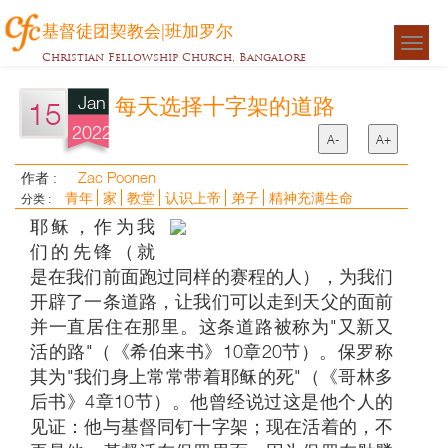
基督徒团契教会|班加罗尔
Togg
Christian Fellowship Church, Bangalore
navigat
Jan
每天选择十字架的道路
15
2022
A-
A+
Zac Poonen
作者 :
青年
家
教堂
认识上帝
弟子
精神充满生命
分类 :
耶稣，作为我
们的先锋（就
是在我们前面跑过同样的赛程的人），为我们
开辟了一条道路，让我们可以走到天父的面前
并一直居住在那里。这条道路被称为"又新又
活的路"（《希伯来书》10章20节）。保罗称
其为"我们身上常常带着耶稣的死"（《哥林多
后书》4章10节）。他曾经说过这是他个人的
见证：他与基督同钉十字架；现在活着的，不